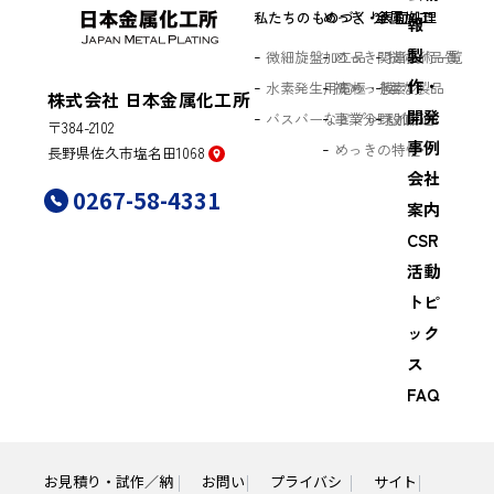
私たちのものづくり
めっき・表面処理
金属加工
報
製
微細旋盤加工品
めっき関連技術一覧
技術／品質
作・
水素発生用電極・膜
被めっき素材
主な製品
株式会社 日本金属化工所
開発
バスバーなどプレス加工品
事業分野／用途
設備
〒384-2102
事例
めっきの特性
長野県佐久市塩名田1068
会社
0267-58-4331
案内
CSR
活動
トピ
ック
ス
FAQ
お見積り・試作／納
お問い
プライバシ
サイト