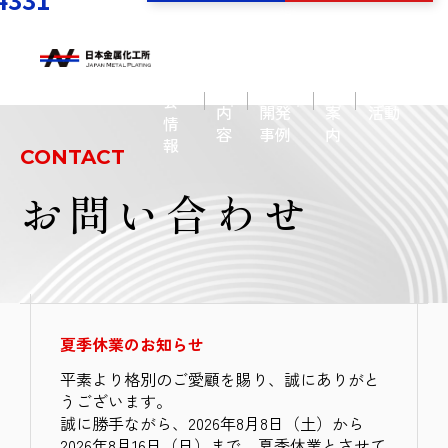
展
事
製
会
示
業
作・
社
CSR
会
内
開発
案
活動
情
容
事例
内
報
CONTACT
お問い合わせ
夏季休業のお知らせ
平素より格別のご愛顧を賜り、誠にありがと
うございます。
誠に勝手ながら、2026年8月8日（土）から
2026年8月16日（日）まで、夏季休業とさせて