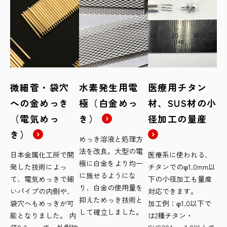
微細菅・袋穴
水素発生用電
医療用チタン
への金めっき
極（白金めっ
材、SUS材の小
（電気めっ
き）
径加工の量産
き）
めっき溶液と処理方
法を改良。大型の電
日本金属化工所で開
医療系に使われる、
極に白金をより均一
発した技術によっ
チタンでのφ1.0mm以
に施せるようにな
て、電気めっきで細
下の小径加工も量産
り、白金の使用量を
いパイプの内側や、
対応できます。
抑えためっき技術と
袋穴へもめっきが可
加工例：φ1.0以下で
して確立しました。
能となりました。 内
は2種チタン・