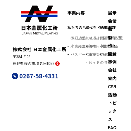
事業内容
展示
会情
私たちのものづくり
めっき・表面処理
金属加工
報
製
微細旋盤加工品
めっき関連技術一覧
技術／品質
作・
水素発生用電極・膜
被めっき素材
主な製品
株式会社 日本金属化工所
開発
バスバーなどプレス加工品
事業分野／用途
設備
〒384-2102
事例
めっきの特性
長野県佐久市塩名田1068
会社
0267-58-4331
案内
CSR
活動
トピ
ック
ス
FAQ