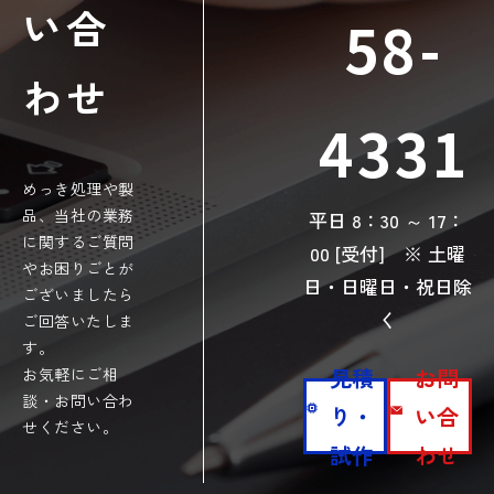
い合
58-
わせ
4331
めっき処理や製
品、当社の業務
平日 8：30 ～ 17：
に関するご質問
00 [受付]
※ 土曜
やお困りごとが
日・日曜日・祝日除
ございましたら
く
ご回答いたしま
す。
見積
お問
お気軽にご相
談・お問い合わ
り・
い合
せください。
試作
わせ