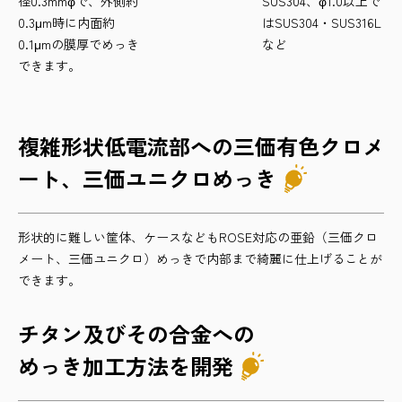
径0.3mmφで、外側約
SUS304、φ1.0以上で
0.3μm時に内面約
はSUS304・SUS316L
0.1μmの膜厚でめっき
など
できます。
複雑形状低電流部への三価有色クロメ
ート、三価ユニクロめっき
形状的に難しい筐体、ケースなどもROSE対応の亜鉛（三価クロ
メート、三価ユニクロ）めっきで内部まで綺麗に仕上げることが
できます。
チタン及びその合金への
めっき加工方法を開発