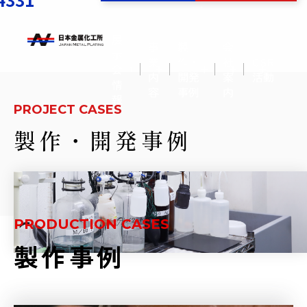
展
事
製
会
示
業
作・
社
CSR
会
内
開発
案
活動
情
容
事例
内
報
PROJECT CASES
製作・開発事例
PRODUCTION CASES
製作事例